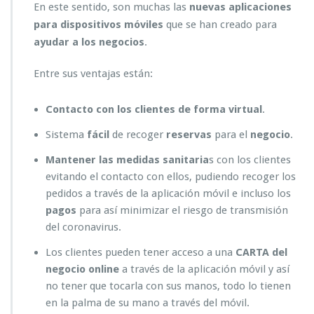
En este sentido, son muchas las
nuevas aplicaciones
s
p
para dispositivos móviles
que se han creado para
a
ayudar a los negocios
.
r
a
Entre sus ventajas están:
l
o
s
Contacto con los clientes de forma virtual
.
n
Sistema
fácil
de recoger
reservas
para el
negocio
.
e
g
Mantener las medidas sanitaria
s con los clientes
o
evitando el contacto con ellos, pudiendo recoger los
c
i
pedidos a través de la aplicación móvil e incluso los
o
pagos
para así minimizar el riesgo de transmisión
s.
del coronavirus.
Los clientes pueden tener acceso a una
CARTA del
negocio online
a través de la aplicación móvil y así
no tener que tocarla con sus manos, todo lo tienen
en la palma de su mano a través del móvil.