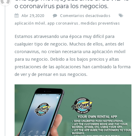
o coronavirus para los negocios.
e
Abr 29,2020
Comentarios desactivados
n
aplicación móvil
app coronavirus
medidas preventivas
,
,
U
n
Estamos atravesando una época muy difícil para
a
cualquier tipo de negocio. Muchos de ellos, antes del
a
coronavirus, no creían necesaria una aplicación móvil
p
p
para su negocio. Debido a los bajos precios y altas
m
prestaciones de las aplicaciones han cambiado la forma
ó
de ver y de pensar en sus negocios.
v
i
l,
a
y
u
d
a
a
n