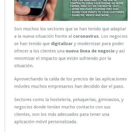
t
e
e
l
C
Son muchos los sectores que se han tenido que adaptar
O
V
a la nueva situación frente al
coronavirus
. Los negocios
I
se han tenido que
digitalizar
y modernizar para poder
D
ofrecer a los clientes una
nueva línea de negocio
y así
-
minimizar el impacto que están sufriendo por la
1
9
situación.
o
c
Aprovechando la caída de los precios de las aplicaciones
o
móviles muchos empresarios han decidido dar el paso.
r
o
Sectores como la hostelería, peluquerías, gimnasios, y
n
a
negocios donde tenían mucho contacto con sus
v
clientes, son los más adecuados para tener una
i
aplicación móvil personalizada.
r
u