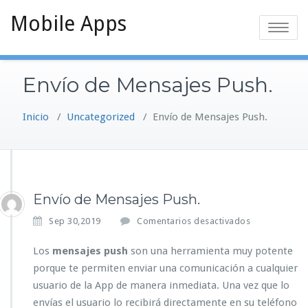
Saltar
Mobile Apps
al
Alternar
contenido
la
navegaci
Envío de Mensajes Push.
Inicio
/
Uncategorized
/
Envío de Mensajes Push.
Envío de Mensajes Push.
e
Sep 30,2019
Comentarios desactivados
n
E
Los
mensajes push
son una herramienta muy potente
n
porque te permiten enviar una comunicación a cualquier
v
usuario de la App de manera inmediata. Una vez que lo
í
envías el usuario lo recibirá directamente en su teléfono
o