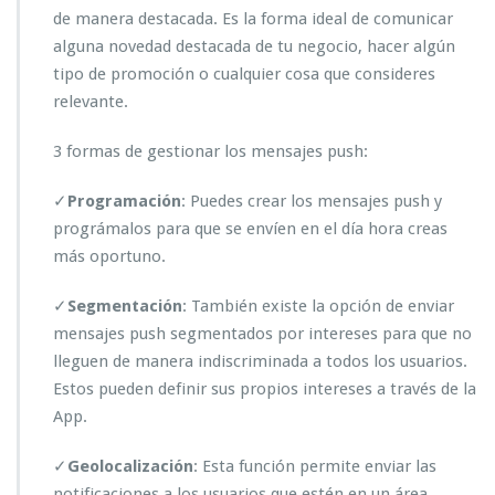
d
de manera destacada. Es la forma ideal de comunicar
e
alguna novedad destacada de tu negocio, hacer algún
M
tipo de promoción o cualquier cosa que consideres
e
relevante.
n
s
a
3 formas de gestionar los mensajes push:
j
e
✓
Programación
: Puedes crear los mensajes push y
s
prográmalos para que se envíen en el día hora creas
P
más oportuno.
u
s
h.
✓
Segmentación
: También existe la opción de enviar
mensajes push segmentados por intereses para que no
lleguen de manera indiscriminada a todos los usuarios.
Estos pueden definir sus propios intereses a través de la
App.
✓
Geolocalización
: Esta función permite enviar las
notificaciones a los usuarios que estén en un área